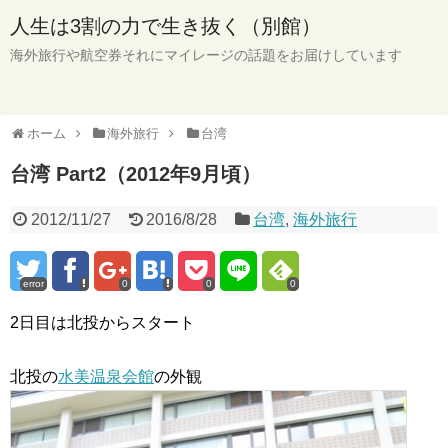
人生は3割の力で生き抜く（別館）
海外旅行や航空券それにマイレージの話題をお届けしています
ホーム
海外旅行
台湾
台湾 Part2（2012年9月頃）
2012/11/27
2016/8/28
台湾
,
海外旅行
error
0
0
0
2日目は北投からスタート
北投の
水美温泉会館
の外観